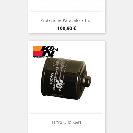
Protezione Paracalore In...
Prezzo
108,90 €
Filtro Olio K&N