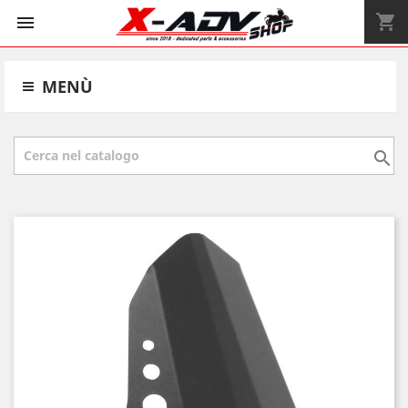
shopping_cart


MENÙ
