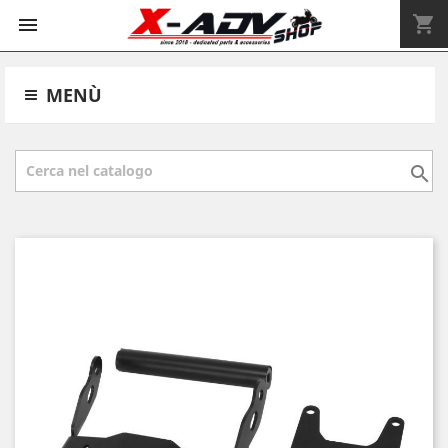
shopping_cart


MENÙ
