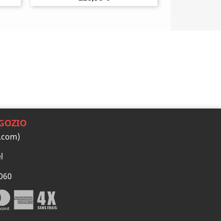
GOZIO
.com)
l
060