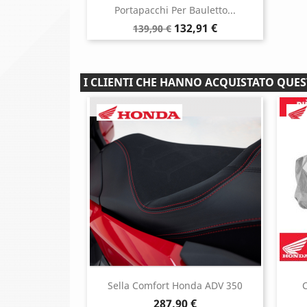
Portapacchi Per Bauletto...
Prezzo
Prezzo
132,91 €
139,90 €
base
I CLIENTI CHE HANNO ACQUISTATO QU
Sella Comfort Honda ADV 350
C
Prezzo
287,90 €