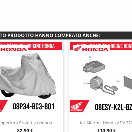
ESTO PRODOTTO HANNO COMPRATO ANCHE:
opertura Protettiva Honda
Kit Allarme Honda ADV 35
Prezzo
Prezzo
82,90 €
110,90 €