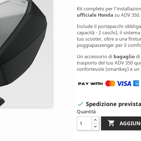
Kit completo per l'installazio
ufficiale Honda
su ADV 350.
Include il portapacchi obbligat
capacità - 2 caschi), il sistem
tuo scooter, oltre a una finit
poggiapassenger per il comfo
Un accessorio di
bagaglio
di 
trasporto del tuo ADV 350 qu
confortevole (smartkey) e un 
Spedizione prevista

Quantità

AGGIUN