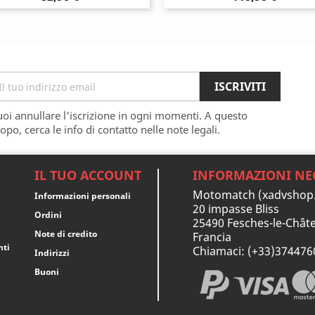
oi annullare l'iscrizione in ogni momenti. A questo
opo, cerca le info di contatto nelle note legali.
IL TUO ACCOUNT
INFORMAZIONI NE
Motomatch (xadvshop
Informazioni personali
20 impasse Bliss
Ordini
25490 Fesches-le-Châte
Note di credito
Francia
nti
Chiamaci:
(+33)374476
Indirizzi
Buoni