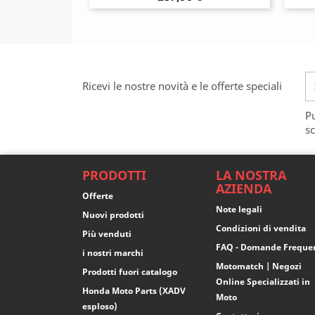
Ricevi le nostre novità e le offerte speciali
Pu
sc
PRODOTTI
LA NOSTRA
AZIENDA
Offerte
Note legali
Nuovi prodotti
Condizioni di vendita
Più venduti
FAQ - Domande Freque
i nostri marchi
Motomatch | Negozi
Prodotti fuori catalogo
Online Specializzati in
Honda Moto Parts (XADV
Moto
esploso)