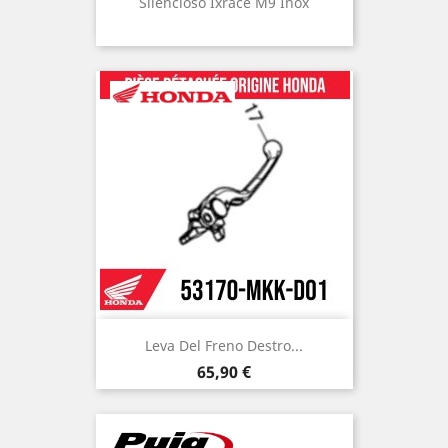
Silencioso Ixrace M9 Inox
Leva Del Freno Destro...
Prezzo
65,90 €