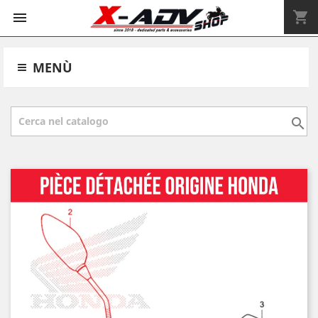
shopping_cart


MENÙ
