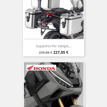
Supporto Per Valigie...
Prezzo
Prezzo
227,05 €
239,00 €
base