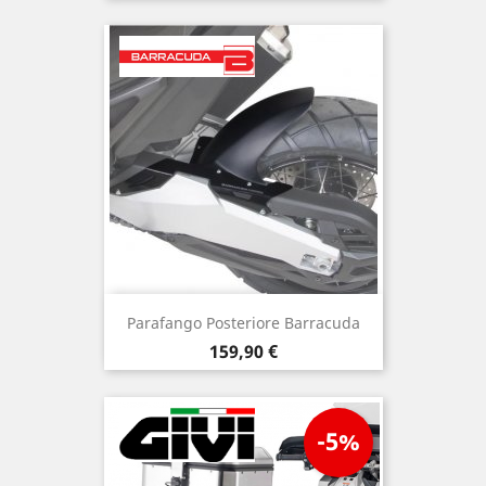
Parafango Posteriore Barracuda
Prezzo
159,90 €
-5%