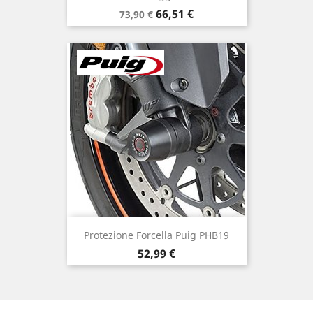
Prezzo
Prezzo
66,51 €
73,90 €
base
Protezione Forcella Puig PHB19
Prezzo
52,99 €