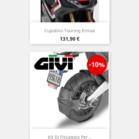
Cupolino Touring Ermax
Prezzo
131,90 €
-10%
Kit Di Fissaggio Per...