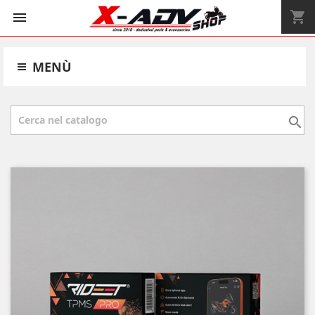
shopping_cart


MENÙ
