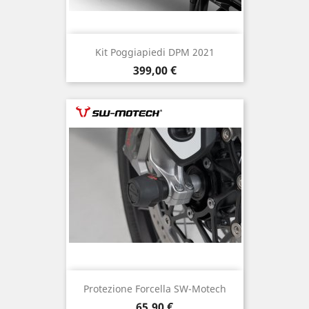
Kit Poggiapiedi DPM 2021
Prezzo
399,00 €
Protezione Forcella SW-Motech
Prezzo
65,90 €