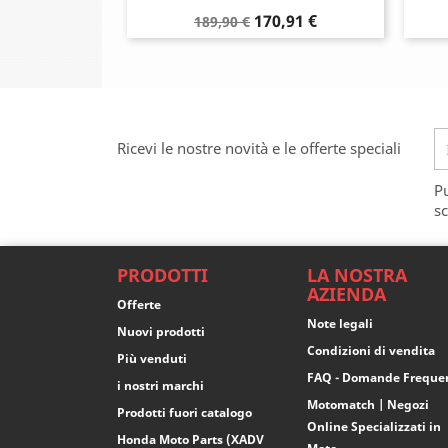
Prezzo
Prezzo
170,91 €
189,90 €
base
Ricevi le nostre novità e le offerte speciali
Pu
sc
PRODOTTI
LA NOSTRA
AZIENDA
Offerte
Note legali
Nuovi prodotti
Condizioni di vendita
Più venduti
FAQ - Domande Freque
i nostri marchi
Motomatch | Negozi
Prodotti fuori catalogo
Online Specializzati in
Honda Moto Parts (XADV