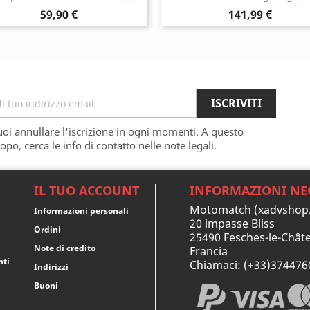
Prezzo
Prezzo
59,90 €
141,99 €
oi annullare l'iscrizione in ogni momenti. A questo
opo, cerca le info di contatto nelle note legali.
IL TUO ACCOUNT
INFORMAZIONI NE
Motomatch (xadvshop
Informazioni personali
20 impasse Bliss
Ordini
25490 Fesches-le-Châte
Note di credito
Francia
nti
Chiamaci:
(+33)374476
Indirizzi
Buoni