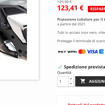
129,90 €
123,41 €
RISPAR
Protezione tubolare per il 
a partire dal 2021.
Tubi in acciaio inox nero, vite
Protegge il terminale di scarico
Spedizione prevista

Quantità

AGGIUN
Dettagli del prodott