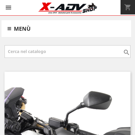
shopping_cart


MENÙ
