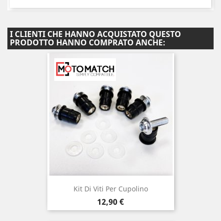
I CLIENTI CHE HANNO ACQUISTATO QUESTO
PRODOTTO HANNO COMPRATO ANCHE:
Kit Di Viti Per Cupolino
Prezzo
12,90 €