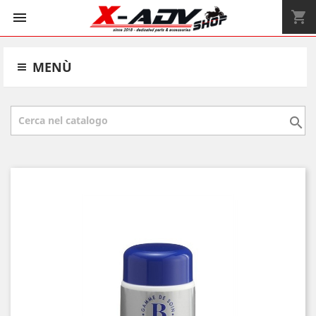
shopping_cart


MENÙ
