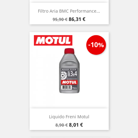
Filtro Aria BMC Performance...
Prezzo
Prezzo
86,31 €
95,90 €
base
-10%
Liquido Freni Motul
Prezzo
Prezzo
8,01 €
8,90 €
base