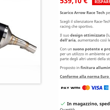
539,10 €
RISPAR
Scarico Arrow
Race Tech
pe
Scegli il silenziatore Race-Te
racing che sportivo.
Il suo
design ottimizzato
(l
dell'aria
, aumentando così le
Con un
suono potente e pr
per un utilizzo in ambiente 
parte degli altri utenti della s
Proposto in
finitura allumi
Conforme alla norma Euro 
In magazzino, sped

Quantità