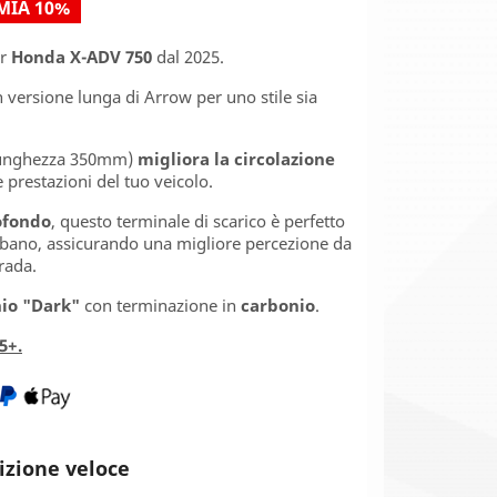
MIA 10%
r
Honda X-ADV 750
dal 2025.
ch versione lunga di Arrow per uno stile sia
unghezza 350mm)
migliora la circolazione
 prestazioni del tuo veicolo.
ofondo
, questo terminale di scarico è perfetto
urbano, assicurando una migliore percezione da
trada.
nio "Dark"
con terminazione in
carbonio
.
5+.
izione veloce