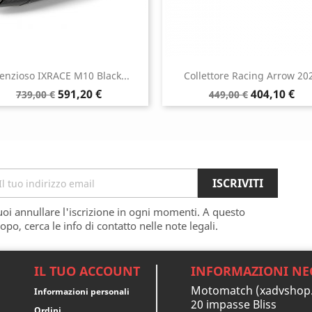
lenzioso IXRACE M10 Black...
Collettore Racing Arrow 20
Prezzo
Prezzo
Prezzo
Prezzo
591,20 €
404,10 €
739,00 €
449,00 €
base
base
oi annullare l'iscrizione in ogni momenti. A questo
opo, cerca le info di contatto nelle note legali.
IL TUO ACCOUNT
INFORMAZIONI NE
Motomatch (xadvshop
Informazioni personali
20 impasse Bliss
Ordini