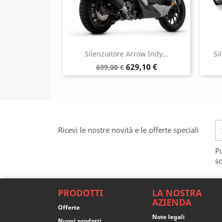
Silenziatore Arrow Indy...
Si
Prezzo
Prezzo
629,10 €
699,00 €
base
Ricevi le nostre novità e le offerte speciali
Pu
sc
PRODOTTI
LA NOSTRA
AZIENDA
Offerte
Note legali
Nuovi prodotti