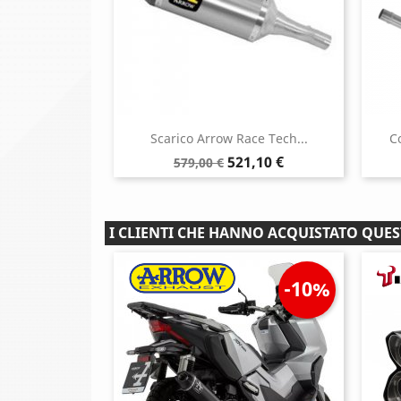
Scarico Arrow Race Tech...
C
Prezzo
Prezzo
521,10 €
579,00 €
base
I CLIENTI CHE HANNO ACQUISTATO QU
-10%