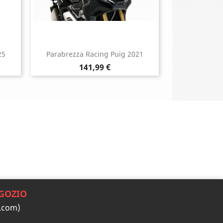
25
Parabrezza Racing Puig 2021
Prezzo
141,99 €
GOZIO
.com)