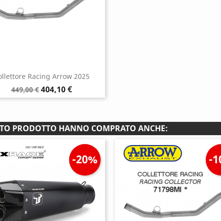
ollettore Racing Arrow 2025
Prezzo
Prezzo
404,10 €
449,00 €
base
ESTO PRODOTTO HANNO COMPRATO ANCHE:
-20%
-