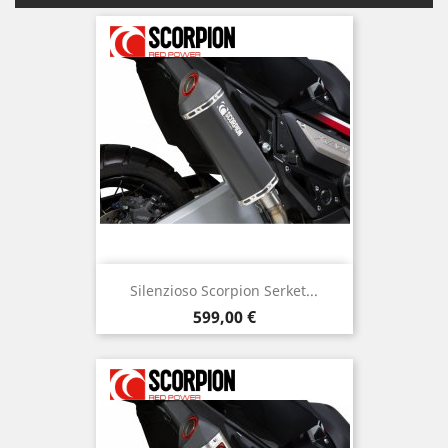
Silenzioso Scorpion Serket...
Prezzo
599,00 €