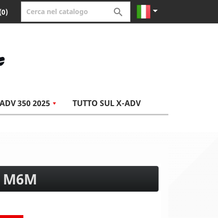


(0)
ADV 350 2025
TUTTO SUL X-ADV
I M6M