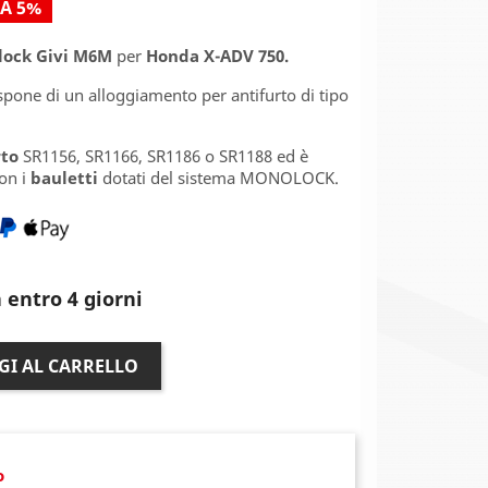
A 5%
lock Givi M6M
per
Honda X-ADV 750.
ispone di un alloggiamento per antifurto di tipo
to
SR1156, SR1166, SR1186 o SR1188 ed è
on i
bauletti
dotati del sistema MONOLOCK.
 entro 4 giorni
GI AL CARRELLO
o