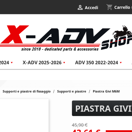
shopping_cart

Carrello
Accedi
2024
X-ADV 2025-2026
ADV 350 2022-2024
Supporti e piastre di fissaggio
Supporti e piastre
Piastra Givi M6M
PIASTRA GIV
45,90 €