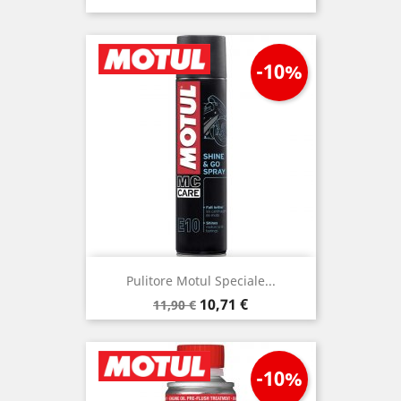
-10%
Pulitore Motul Speciale...
Prezzo
Prezzo
10,71 €
11,90 €
base
-10%