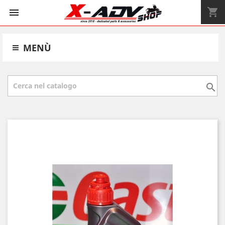
shopping_cart


MENÙ
