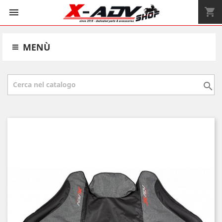
shopping_cart


MENÙ
