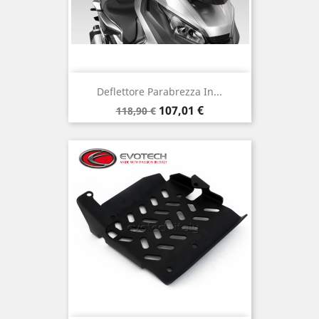
Deflettore Parabrezza In...
Prezzo
Prezzo
107,01 €
118,90 €
base