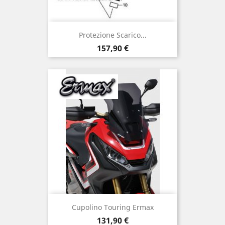
Protezione Scarico...
Prezzo
157,90 €
Cupolino Touring Ermax
Prezzo
131,90 €