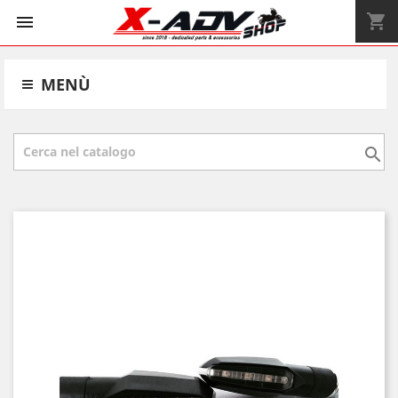
shopping_cart


MENÙ
