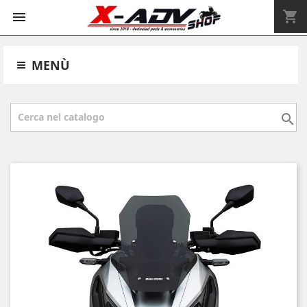
shopping_cart


MENÙ
