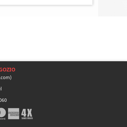
GOZIO
.com)
l
060