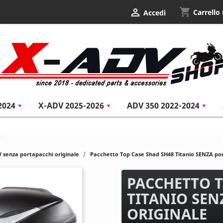
shopping_cart

Carrello
Accedi
2024
X-ADV 2025-2026
ADV 350 2022-2024
 senza portapacchi originale
Pacchetto Top Case Shad SH48 Titanio SENZA por
PACCHETTO T
TITANIO SEN
ORIGINALE