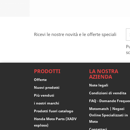
Ricevi le nostre novità e le offerte speciali
Pu
sc
PRODOTTI
LA NOSTRA
AZIENDA
Offerte
Note legali
Nuovi prodotti
Condizioni di vendita
Più venduti
FAQ - Domande Freque
i nostri marchi
Motomatch | Negozi
Prodotti fuori catalogo
Online Specializzati in
Honda Moto Parts (XADV
Moto
esploso)
Contattaci