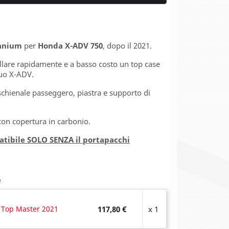
tanium
per
Honda X-ADV 750
, dopo il 2021.
tallare rapidamente e a basso costo un top case
tuo X-ADV.
 schienale passeggero, piastra e supporto di
 con copertura in carbonio.
atibile SOLO SENZA il portapacchi
e
 Top Master 2021
117,80 €
x 1