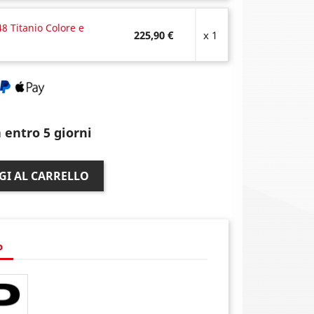
8 Titanio Colore e
225,90 €
x 1
 entro 5 giorni
GI AL CARRELLO
o