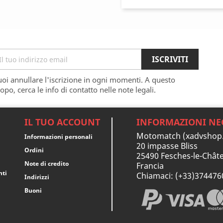
oi annullare l'iscrizione in ogni momenti. A questo
opo, cerca le info di contatto nelle note legali.
IL TUO ACCOUNT
INFORMAZIONI NE
Motomatch (xadvshop
Informazioni personali
20 impasse Bliss
Ordini
25490 Fesches-le-Châte
Note di credito
Francia
nti
Chiamaci:
(+33)374476
Indirizzi
Buoni