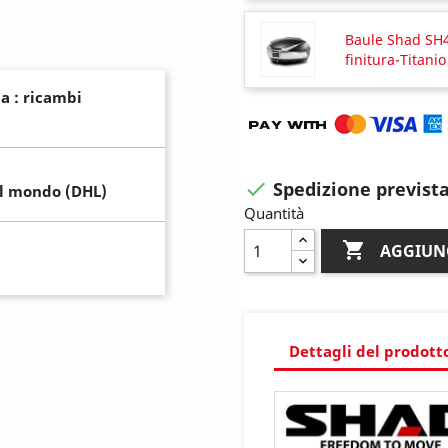
Baule Shad SH4
finitura-Titanio
a : ricambi
Spedizione prevista

il mondo (DHL)
Quantità

AGGIUN
Dettagli del prodott