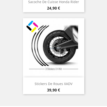
Sacoche De Cuisse Honda Rider
Prix
24,90 €
Stickers De Roues XADV
Prix
39,90 €