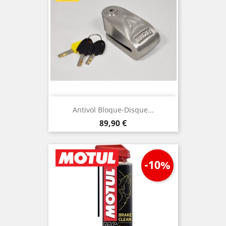
Antivol Bloque-Disque...
Prix
89,90 €
-10%