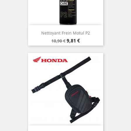
Nettoyant Frein Motul P2
Prix
Prix
9,81 €
10,90 €
de
base