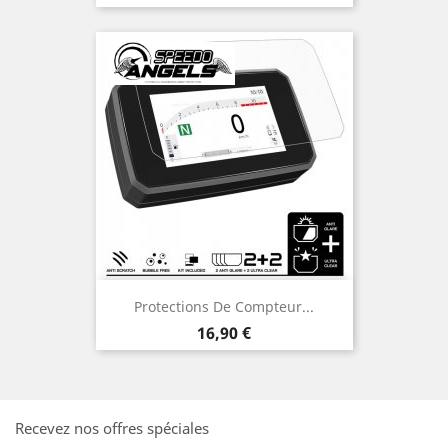
de
base
Protections De Compteur...
Prix
16,90 €
Recevez nos offres spéciales