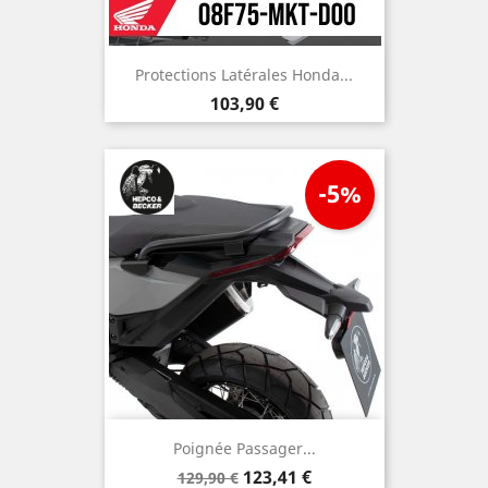
Protections Latérales Honda...
Prix
103,90 €
-5%
Poignée Passager...
Prix
Prix
123,41 €
129,90 €