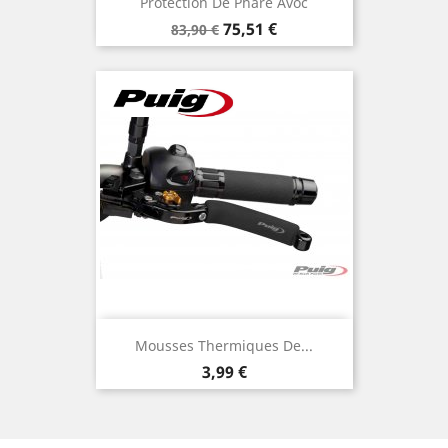
Protection De Phare Avoc
Prix
Prix
75,51 €
83,90 €
de
base
Mousses Thermiques De...
Prix
3,99 €