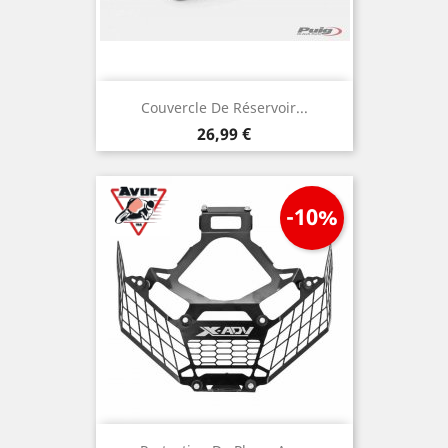
Couvercle De Réservoir...
Prix
26,99 €
-10%