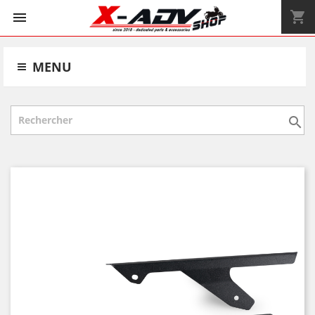
shopping_cart


MENU
