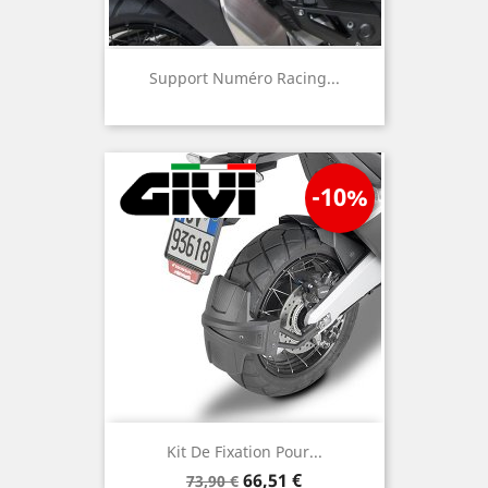
Support Numéro Racing...
-10%
Kit De Fixation Pour...
Prix
Prix
66,51 €
73,90 €