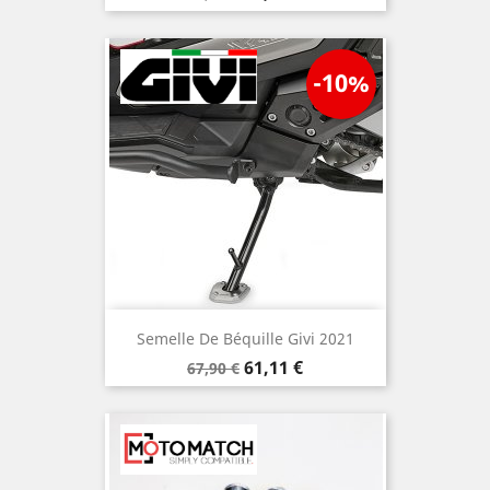
de
base
-10%
Semelle De Béquille Givi 2021
Prix
Prix
61,11 €
67,90 €
de
base