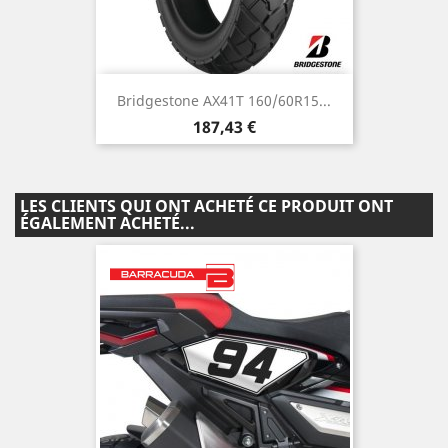
Bridgestone AX41T 160/60R15...
Prix
187,43 €
LES CLIENTS QUI ONT ACHETÉ CE PRODUIT ONT
ÉGALEMENT ACHETÉ...