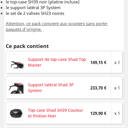
le top-case SH39 noir (platine incluse)
le support latéral 3P System
le set de 2 valises SH23 noires
Attention, ce pack convient aux scooters sans porte-
paquets d'origine.
Ce pack contient
Support de top-case Shad Top
149,15 €
x 1
Master
Support latéral Shad 3P
233,70 €
x 1
System
Top-case Shad SH39 Couleur
129,90 €
x 1
et finition-Noir