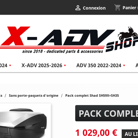
shopping_cart

Panier
Connexion
024
X-ADV 2025-2026
ADV 350 2022-2024
ts
Sans porte-paquets d'origine
Pack complet Shad SH59X+SH35
PACK COMPLE
1 029,00 €
AU LI