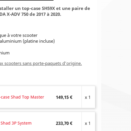
taller un top-case SH59X et une paire de
DA X-ADV 750 de 2017 à 2020.
que à votre scooter
aluminium (platine incluse)
inium
ux scooters sans porte-paquets d'origine.
-case Shad Top Master
149,15 €
x 1
l Shad 3P System
233,70 €
x 1