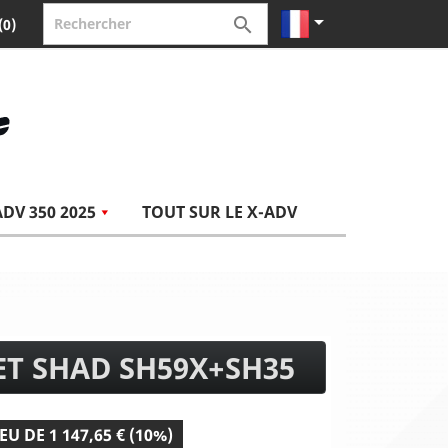


(0)
ADV 350 2025
TOUT SUR LE X-ADV
T SHAD SH59X+SH35
EU DE 1 147,65 € (10%)