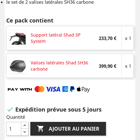
le set de 2 valises latérales SH36 carbone
Ce pack contient
Support latéral Shad 3P
233,70 €
x 1
System
Valises latérales Shad SH36
399,90 €
x 1
carbone
Expédition prévue sous 5 jours

Quantité

AJOUTER AU PANIER